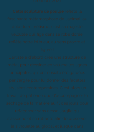
création: 2021
Cette sculpture de poulpe
reflète la
fascinante métamorphose de l'animal, au
delà du mimétisme, c'est sa majesté
veloutée qui, figé dans sa robe dorée,
reflète notre intérieur, au sens propre et
figuré !
L'artiste a d'abord créé une structure de
métal pour dessiner en volume les lignes
principales, qui ont ensuite été galbées
par l'argile pour lui donner des facettes
stylisées contemporaines. C'est alors un
travail de patience que d'accompagner le
séchage de la matière au fil des jours pour
refaçonner sans cesse l'argile qui
s'assèche et se rétracte afin de préserver
la silhouette au global et jusque dans