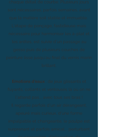
chaque détail de courbe. Plusieurs jours
sont nécessaires, parfois semaines, avant
que la matière soit stable et immuable.
L'étape de ponçage, fastidieuse mais
nécessaire pour harmoniser les à-plat et
les arêtes, est suivie d'un passage au
gesso puis de plusieurs couches de
peinture lisse jusqu'au final du vernis marin
brillant.
Emotions d'eaux
: de jeux glissants et
fuyants, collants et ventousés là où on ne
l'attend pas... avec tous ses bras !
Il regarde parfois d'un air dérangeant,
apeuré mais curieux, d'une forme
impalpable et changeante, le poulpe est
surprenant et parfois amical... perturbant