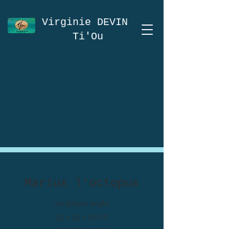
Virginie DEVIN
Ti'Ou
Marius l'octopus
sculpture argile
33 x 33 x 10 cm